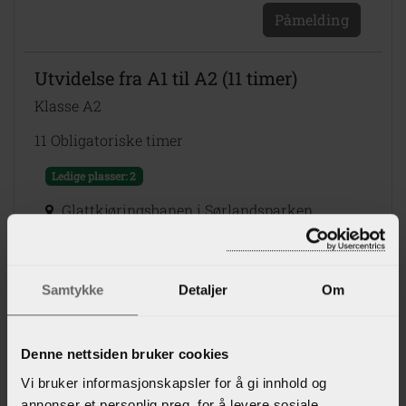
Påmelding
Utvidelse fra A1 til A2 (11 timer)
Klasse A2
11 Obligatoriske timer
Ledige plasser: 2
Glattkjøringsbanen i Sørlandsparken
Dag 1
-
Man, 31.08.26
08:00 - 09:30
Dag 2
-
Man, 07.09.26
Samtykke
Detaljer
Om
08:00 - 16:15
13 990 kr
Påmelding
Denne nettsiden bruker cookies
Vi bruker informasjonskapsler for å gi innhold og
annonser et personlig preg, for å levere sosiale