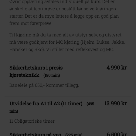
Øvrig opplæring avtales individuelt på kurs. Det er
ønskelig at teoriprøve er bestått før selve kjøringen
starter. Det er da mye lettere å legge opp en god plan
frem mot førerprøve.
Til kjøring må du ta med alt av utstyr selv, og utstyret
må være godkjent for MC kjøring (Hjelm, Bukse, Jakke,
Hansker og Sko). Vi stiller med refleksvest og MC.
4 990 kr
Sikkerhetskurs i presis
kjøreteknikk
(180 min)
Baneleie på 650,- kommer tillegg.
13 990 kr
Utvidelse fra A1 til A2 (11 timer)
(495
min)
11 Obligatoriske timer
6 500 kr
Sikkerhetskurs på veg
(225 min)