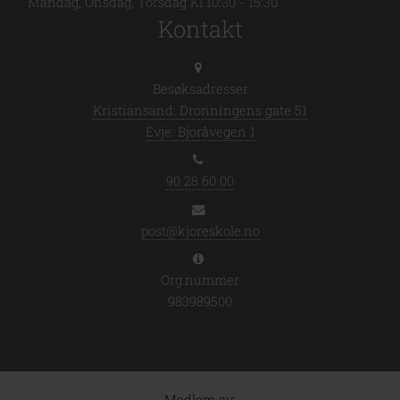
Mandag, Onsdag, Torsdag Kl 10:30 - 15:30
Kontakt
Besøksadresser
Kristiansand: Dronningens gate 51
Evje: Bjoråvegen 1
90 28 60 00
post@kjoreskole.no
Org.nummer
983989500
Medlem av: