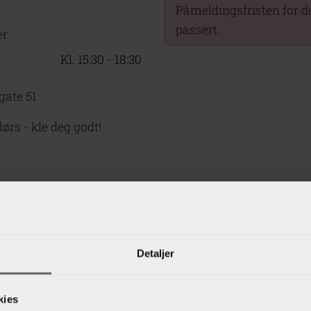
Påmeldingsfristen for de
passert.
er
Kl. 15:30 - 18:30
gate 51
dørs - kle deg godt!
skole.no Trafikkskole
tales før oppstart, kurs betales 1 uke før oppstart. Betal ved Nettbank
Detaljer
 kjøretimer avbestilles: Senest klokka 12:00 siste virkedag før timen, 
rs avbestilles: Senest 1 uke før kursstart. <br>Fravær må meldes fra ved 
kies
Du må alltid ha med, til alle kjøretimer/kurs, gyldig ID med bilde.<br