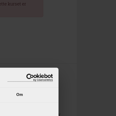
tte kurset er
, Kort eller Vipps.<br>
Om
eks: timer mandag avbestilles fredag
å ringe oss på tlf: 902 86 000, eller
>Når du har bestilt time/kurs som ny