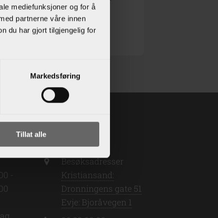
iale mediefunksjoner og for å
 får full oversikt over ditt
 med partnerne våre innen
u har gjort tilgjengelig for
Markedsføring
der
Kontakt
Tillat alle
Besøksadresser
00 -
Kristiansand:
:00
Dronningens gate 51
Evje: Bjoråvegen 1
dag