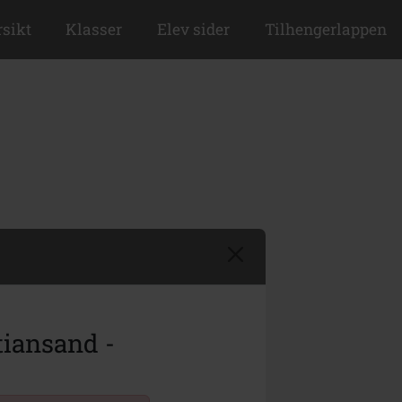
sikt
Klasser
Elev sider
Tilhengerlappen
tiansand -