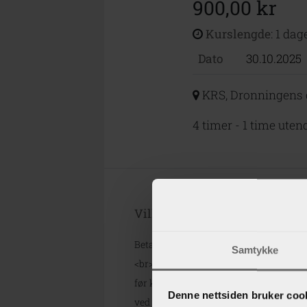
900,00 kr
Kurslengde
: 1 dag
Dato
30.10.2025
KRS, Dronningens 
4 timer - 1 time uten
Vilkår for bestilling hos Kjore
Betaling av timer/kurs:<br>Kjøretimer be
Samtykke
<br>Avbestilling:<br>Ikke obligatoriske
før kl. 12:00.<br>Obligatoriske timer/ku
Denne nettsiden bruker coo
ved å komme innom vårt kontor.<br><br>