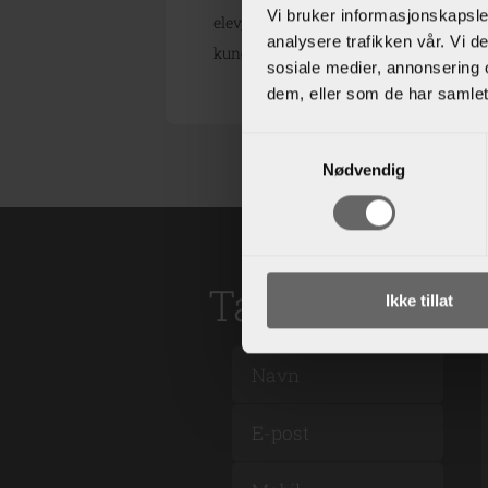
Vi bruker informasjonskapsler
elev, kan du logge deg inn på elevsider 
analysere trafikken vår. Vi 
kundeforhold hos oss.
sosiale medier, annonsering 
dem, eller som de har samlet
Samtykkevalg
Nødvendig
Ta kontakt
Ikke tillat