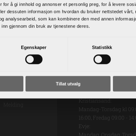
 for å gi innhold og annonser et personlig preg, for å levere sos
på tabs.no, eller laste ned appen "TABS" fra google play/appstore. Der du
deler dessuten informasjon om hvordan du bruker nettstedet vårt,
og analysearbeid, som kan kombinere den med annen informasjon d
 inn gjennom din bruk av tjenestene deres.
Egenskaper
Statistikk
Åpningsti
Tillat utvalg
Kristiansand:
Mandag-Torsdag kl 09:
16:00, Fredag 09:00 - 14
Evje:
Mandag, Onsdag, Tors