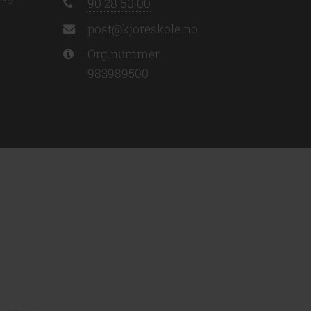
90 28 60 00
post@kjoreskole.no
Org.nummer
983989500