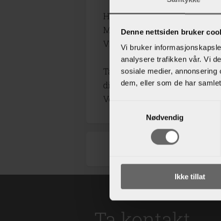
Hos oss får du kvalitet, servic
Moped, Motorsykkel, B, B-Aut
Denne nettsiden bruker coo
Vi tilbyr timer/kurs på flere 
Vi bruker informasjonskapsler
analysere trafikken vår. Vi 
Ta gjerne med din ledsager til
sosiale medier, annonsering 
dem, eller som de har samlet
ditt mål.
Velkommen til et godt samarb
Samtykkevalg
Nødvendig
Ikke tillat
Ta kontakt