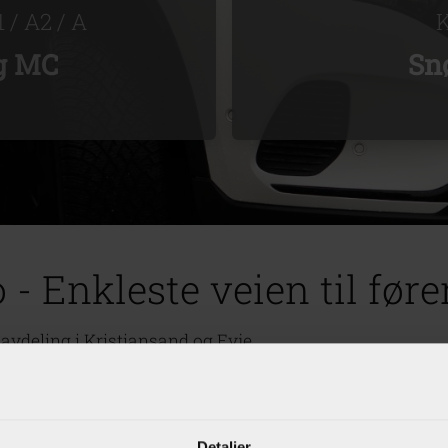
 / A2 / A
K
g MC
Sn
 - Enkleste veien til føre
avdeling i Kristiansand og Evje.
Alexander, Dorota, Irene, Jan Øyvind, Kjetil, Bjørn Tomm
n og Heidi i Kristiansand og Ruth på Evje.
Detaljer