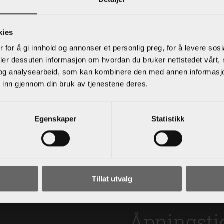
e, gode priser, hyggelige lærere, og trygg effektiv opplær
omat, B96, BE og S.
kies
språk; Norsk, Engelsk, Polsk og Arabisk.
 for å gi innhold og annonser et personlig preg, for å levere sos
deler dessuten informasjon om hvordan du bruker nettstedet vårt,
 kjøretimer hos oss, et samarbeid mellom deg, ledsager o
og analysearbeid, som kan kombinere den med annen informasjon d
 inn gjennom din bruk av tjenestene deres.
eid med oss på Kjoreskole.no.
Egenskaper
Statistikk
Tillat utvalg
Åpningsti