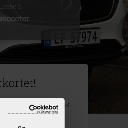
lasse S
øscooter
rkortet!
y, Linn Frances, Morten og Kjell
Om