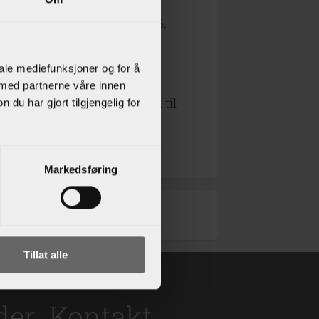
ing. Vi underviser i klasse TG,
iale mediefunksjoner og for å
 med partnerne våre innen
g oss, er den raskeste veien til
u har gjort tilgjengelig for
Markedsføring
Tillat alle
der
Kontakt