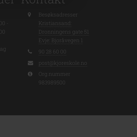
Besøksadresser
00 -
Kristiansand:
:00
Dronningens gate 51
Evje: Bjoråvegen 1
dag
90 28 60 00
post@kjoreskole.no
Org.nummer
983989500