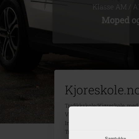
Klasse AM / A1
Moped o
Kjoreskole.no
Trafikkskole/Kjøreskole, med 
Vår skole består av 9 lærere: 
Inge
Tre kontormedarbeidere: Morte
Samtykke